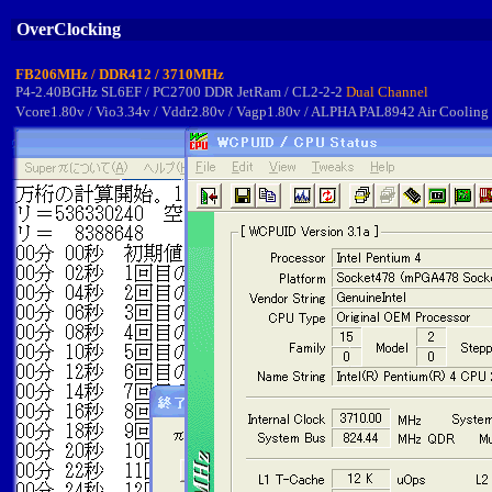
OverClocking
FB206MHz / DDR412 / 3710MHz
P4-2.40BGHz SL6EF / PC2700 DDR JetRam / CL2-2-2
Dual Channel
Vcore1.80v / Vio3.34v / Vddr2.80v / Vagp1.80v / ALPHA PAL8942 Air Coolin