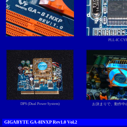
PLL-IC C
DPS (Dual Power System
)
お決まりで、動作中のD
GIGABYTE GA-8INXP Rev1.0 Vol.2